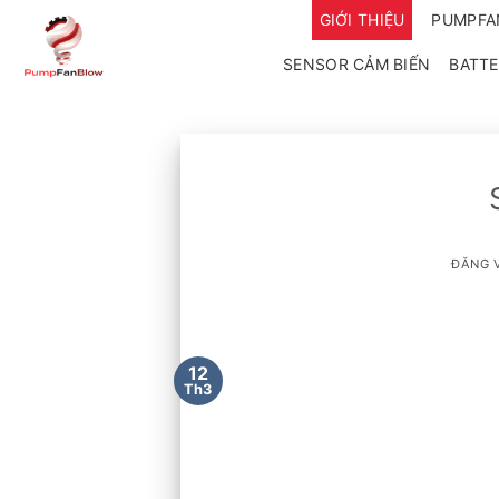
Bỏ
GIỚI THIỆU
PUMPF
qua
SENSOR CẢM BIẾN
BATTE
nội
dung
ĐĂNG 
12
Th3