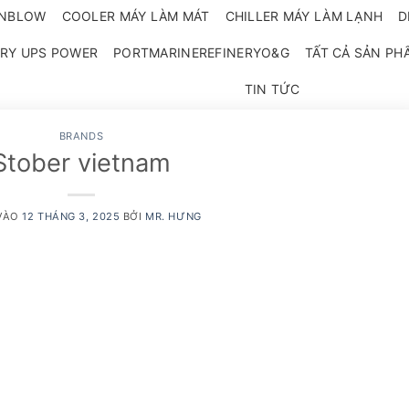
ANBLOW
COOLER MÁY LÀM MÁT
CHILLER MÁY LÀM LẠNH
D
RY UPS POWER
PORTMARINEREFINERYO&G
TẤT CẢ SẢN PH
TIN TỨC
BRANDS
Stober vietnam
VÀO
12 THÁNG 3, 2025
BỞI
MR. HƯNG