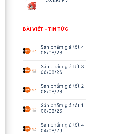
UX150 FM
BÀI VIẾT – TIN TỨC
Sản phẩm giá tốt 4
06/08/26
Không
có
Sản phẩm giá tốt 3
bình
luận
06/08/26
ở
Sản
Không
phẩm
có
Sản phẩm giá tốt 2
giá
bình
tốt
luận
06/08/26
4
ở
06/08/26
Sản
Không
phẩm
có
Sản phẩm giá tốt 1
giá
bình
tốt
luận
06/08/26
3
ở
06/08/26
Sản
Không
phẩm
có
Sản phẩm giá tốt 4
giá
bình
tốt
luận
04/08/26
2
ở