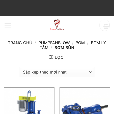
Bỏ
qua
nội
dung
TRANG CHỦ
/
PUMPFANBLOW
/
BƠM
/
BƠM LY
TÂM
/
BƠM BÙN
LỌC