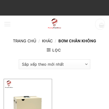
Bỏ
qua
nội
dung
TRANG CHỦ
/
KHÁC
/
BƠM CHÂN KHÔNG
LỌC