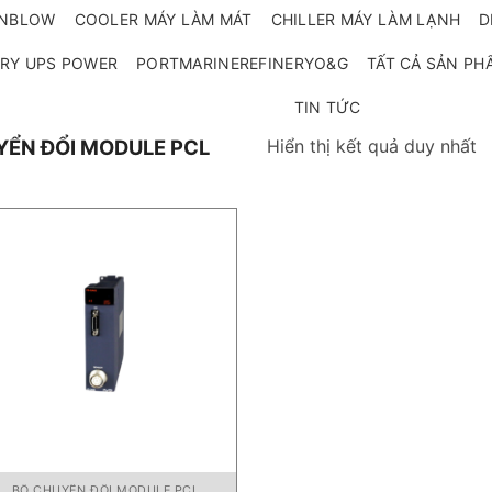
ANBLOW
COOLER MÁY LÀM MÁT
CHILLER MÁY LÀM LẠNH
D
RY UPS POWER
PORTMARINEREFINERYO&G
TẤT CẢ SẢN PH
TIN TỨC
Hiển thị kết quả duy nhất
YỂN ĐỔI MODULE PCL
BỘ CHUYỂN ĐỔI MODULE PCL