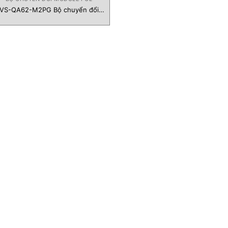
VS-QA62-M2PG Bộ chuyển đổi
module PCL NSD Vietnam