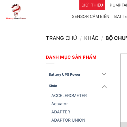
Bỏ
GIỚI THIỆU
PUMPF
qua
SENSOR CẢM BIẾN
BATTE
nội
dung
TRANG CHỦ
/
KHÁC
/
BỘ CHU
DANH MỤC SẢN PHẨM
Battery UPS Power
Khác
ACCELEROMETER
Actuator
ADAPTER
ADAPTOR UNION