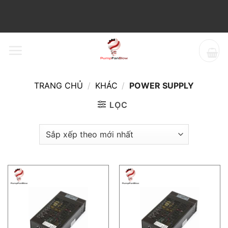
Bỏ
qua
nội
dung
TRANG CHỦ
/
KHÁC
/
POWER SUPPLY
LỌC