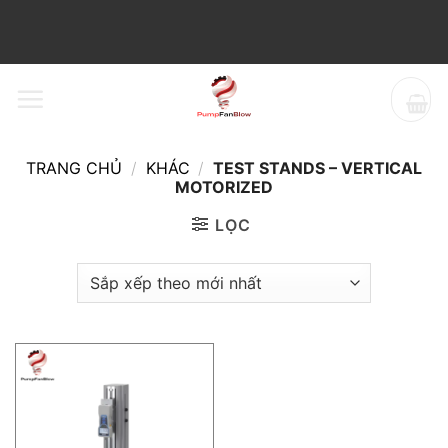
Bỏ
qua
nội
dung
TRANG CHỦ
/
KHÁC
/
TEST STANDS – VERTICAL
MOTORIZED
LỌC