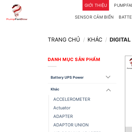
Bỏ
GIỚI THIỆU
PUMPF
qua
SENSOR CẢM BIẾN
BATTE
nội
dung
TRANG CHỦ
/
KHÁC
/
DIGITAL
DANH MỤC SẢN PHẨM
Battery UPS Power
Khác
ACCELEROMETER
Actuator
ADAPTER
ADAPTOR UNION