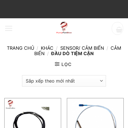
Bỏ
qua
nội
dung
TRANG CHỦ
/
KHÁC
/
SENSOR/ CẢM BIẾN
/
CẢM
BIẾN
/
ĐẦU DÒ TIỆM CẬN
LỌC