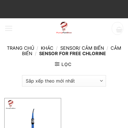
Bỏ
qua
nội
dung
TRANG CHỦ
/
KHÁC
/
SENSOR/ CẢM BIẾN
/
CẢM
BIẾN
/
SENSOR FOR FREE CHLORINE
LỌC