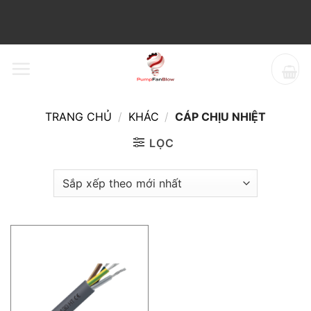
Bỏ
qua
nội
dung
TRANG CHỦ
/
KHÁC
/
CÁP CHỊU NHIỆT
LỌC