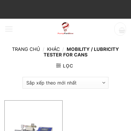
Bỏ
qua
nội
dung
TRANG CHỦ
/
KHÁC
/
MOBILITY / LUBRICITY
TESTER FOR CANS
LỌC