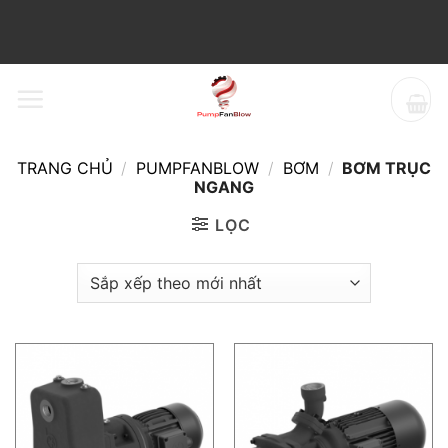
Bỏ
qua
nội
dung
TRANG CHỦ
/
PUMPFANBLOW
/
BƠM
/
BƠM TRỤC
NGANG
LỌC