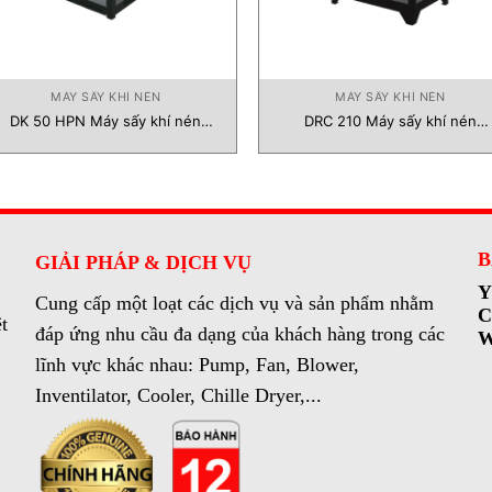
MÁY SẤY KHÍ NÉN
MÁY SẤY KHÍ NÉN
DK 50 HPN Máy sấy khí nén
DRC 210 Máy sấy khí nén
Dalgakiran Vietnam
Dalgakiran Vietnam
B
GIẢI PHÁP & DỊCH VỤ
Y
Cung cấp một loạt các dịch vụ và sản phẩm nhằm
C
t
đáp ứng nhu cầu đa dạng của khách hàng trong các
W
lĩnh vực khác nhau: Pump, Fan, Blower,
Inventilator, Cooler, Chille Dryer,...