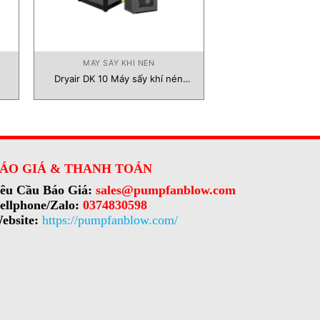
MÁY SẤY KHÍ NÉN
Dryair DK 10 Máy sấy khí nén
Dalgakiran Vietnam
ÁO GIÁ & THANH TOÁN
êu Cầu Báo Giá:
sales@pumpfanblow.com
ellphone/Zalo:
0374830598
ebsite:
https://pumpfanblow.com/