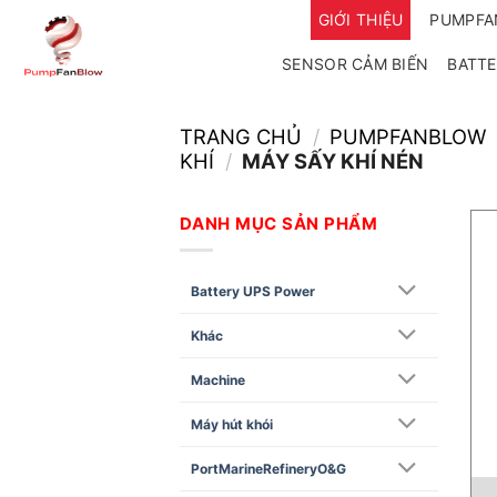
Bỏ
GIỚI THIỆU
PUMPF
qua
SENSOR CẢM BIẾN
BATTE
nội
dung
TRANG CHỦ
/
PUMPFANBLOW
KHÍ
/
MÁY SẤY KHÍ NÉN
DANH MỤC SẢN PHẨM
Battery UPS Power
Khác
Machine
Máy hút khói
PortMarineRefineryO&G