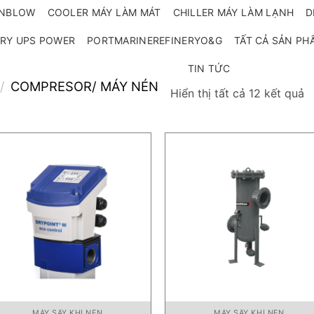
ANBLOW
COOLER MÁY LÀM MÁT
CHILLER MÁY LÀM LẠNH
D
RY UPS POWER
PORTMARINEREFINERYO&G
TẤT CẢ SẢN PH
TIN TỨC
/
COMPRESOR/ MÁY NÉN
Đ
Hiển thị tất cả 12 kết quả
s
x
t
m
n
MÁY SẤY KHÍ NÉN
MÁY SẤY KHÍ NÉN