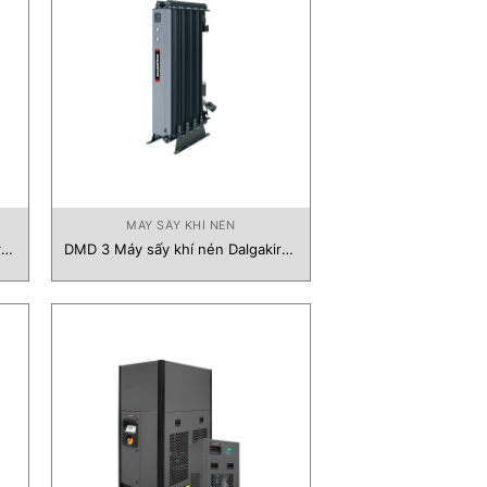
MÁY SẤY KHÍ NÉN
ran
DMD 3 Máy sấy khí nén Dalgakiran
Vietnam