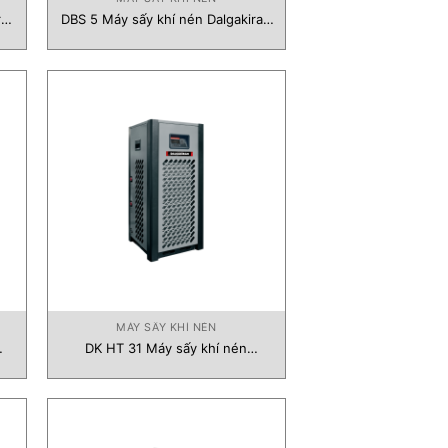
ran
DBS 5 Máy sấy khí nén Dalgakiran
Vietnam
MÁY SẤY KHÍ NÉN
DK HT 31 Máy sấy khí nén
Dalgakiran Vietnam