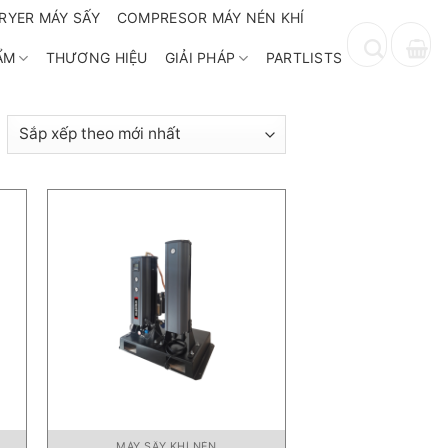
RYER MÁY SẤY
COMPRESOR MÁY NÉN KHÍ
ẨM
THƯƠNG HIỆU
GIẢI PHÁP
PARTLISTS
ã
ắp
ếp
heo
ới
hất
MÁY SẤY KHÍ NÉN